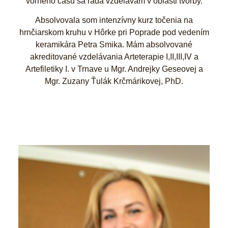
voľného času sa rada vzdelávam v oblasti tvorby.
Absolvovala som intenzívny kurz točenia na
hrnčiarskom kruhu v Hôrke pri Poprade pod vedením
keramikára Petra Smika. Mám absolvované
akreditované vzdelávania Arteterapie I,II,III,IV a
Artefiletiky I. v Trnave u Mgr. Andrejky Geseovej a
Mgr. Zuzany Ťulák Krčmárikovej, PhD.