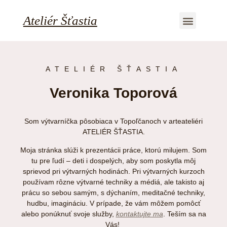
Ateliér Šťastia
ATELIÉR ŠŤASTIA
Veronika Toporová
Som výtvarníčka pôsobiaca v Topoľčanoch v arteateliéri
ATELIÉR ŠŤASTIA.
Moja stránka slúži k prezentácii práce, ktorú milujem. Som
tu pre ľudí – deti i dospelých, aby som poskytla môj
sprievod pri výtvarných hodinách. Pri výtvarných kurzoch
používam rôzne výtvarné techniky a médiá, ale takisto aj
prácu so sebou samým, s dýchaním, meditačné techniky,
hudbu, imagináciu. V prípade, že vám môžem pomôcť
alebo ponúknuť svoje služby,
kontaktujte ma
. Teším sa na
Vás!