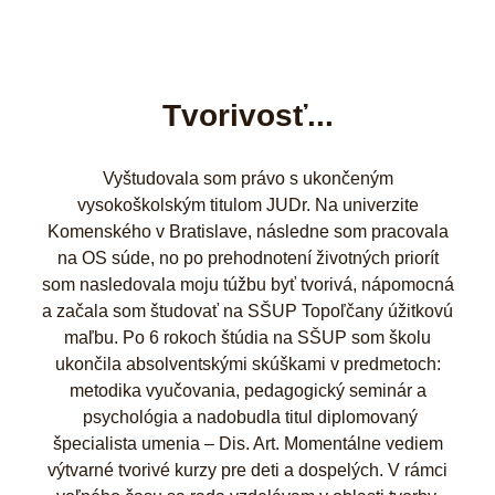
Tvorivosť...
Vyštudovala som právo s ukončeným
vysokoškolským titulom JUDr. Na univerzite
Komenského v Bratislave, následne som pracovala
na OS súde, no po prehodnotení životných priorít
som nasledovala moju túžbu byť tvorivá, nápomocná
a začala som študovať na SŠUP Topoľčany úžitkovú
maľbu. Po 6 rokoch štúdia na SŠUP som školu
ukončila absolventskými skúškami v predmetoch:
metodika vyučovania, pedagogický seminár a
psychológia a nadobudla titul diplomovaný
špecialista umenia – Dis. Art. Momentálne vediem
výtvarné tvorivé kurzy pre deti a dospelých. V rámci